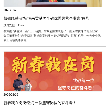
2026/02/26
彭铁缆荣获“新湖南贡献奖全省优秀民营企业家”称号
浏览次数：1549
在湖南 “新春第一会” 上，省委、省政府隆重表彰了一批全省优秀民营企业家，
集团董事长彭铁缆荣获 “新湖南贡献奖全省优秀民营企业家” 称号，作为企业代
表上台领奖并发言。
2026/02/16
新春我在岗 致敬每一位坚守岗位的奋斗者！ ​​​