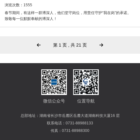
浏览次数：1555
春节期间，有这样一群博深人，他们坚守岗位，用责任守护“我在岗”的承诺。
致敬每一位默默奉献的博深人！
第 1 页 , 共 21 页
微信公众号
位置导航
总部地址：湖南省长沙市岳麓区岳麓大道湖南科技大厦16 层
联系电话：0731-88988133
传真：0731-88988300