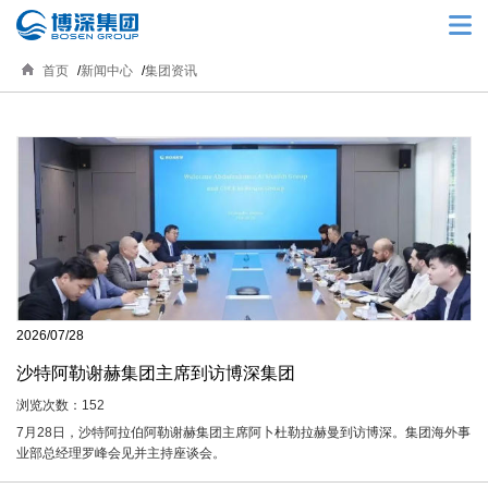
首页
新闻中心
集团资讯
2026/07/28
沙特阿勒谢赫集团主席到访博深集团
浏览次数：152
7月28日，沙特阿拉伯阿勒谢赫集团主席阿卜杜勒拉赫曼到访博深。集团海外事
业部总经理罗峰会见并主持座谈会。