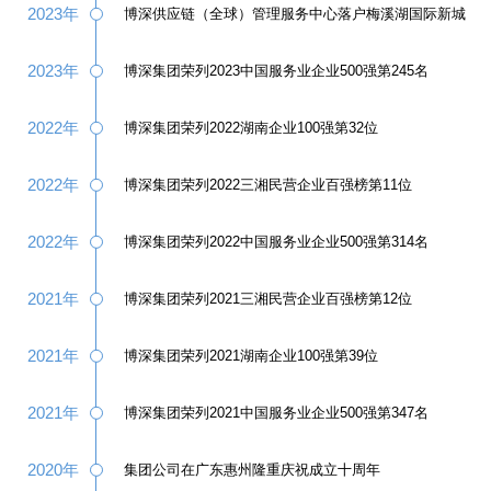
2023年
博深供应链（全球）管理服务中心落户梅溪湖国际新城
2023年
博深集团荣列2023中国服务业企业500强第245名
2022年
博深集团荣列2022湖南企业100强第32位
2022年
博深集团荣列2022三湘民营企业百强榜第11位
2022年
博深集团荣列2022中国服务业企业500强第314名
2021年
博深集团荣列2021三湘民营企业百强榜第12位
2021年
博深集团荣列2021湖南企业100强第39位
2021年
博深集团荣列2021中国服务业企业500强第347名
2020年
集团公司在广东惠州隆重庆祝成立十周年