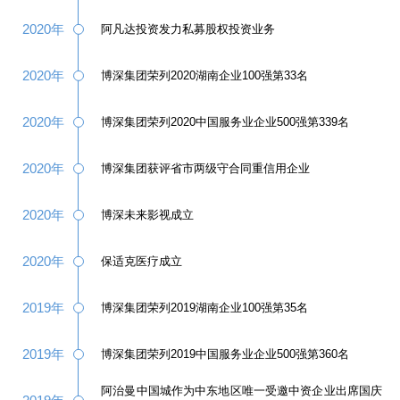
2020年
阿凡达投资发力私募股权投资业务
2020年
博深集团荣列2020湖南企业100强第33名
2020年
博深集团荣列2020中国服务业企业500强第339名
2020年
博深集团获评省市两级守合同重信用企业
2020年
博深未来影视成立
2020年
保适克医疗成立
2019年
博深集团荣列2019湖南企业100强第35名
2019年
博深集团荣列2019中国服务业企业500强第360名
阿治曼中国城作为中东地区唯一受邀中资企业出席国庆