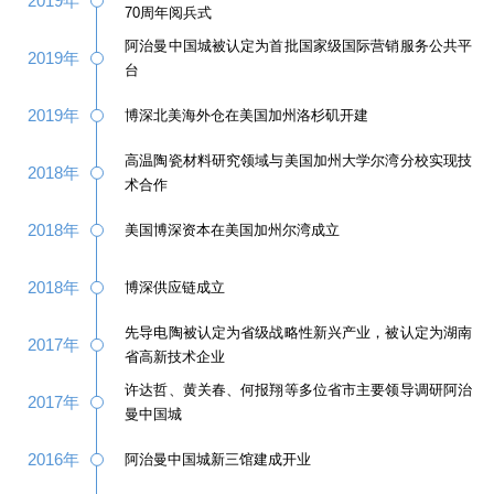
2019年
70周年阅兵式
阿治曼中国城被认定为首批国家级国际营销服务公共平
2019年
台
2019年
博深北美海外仓在美国加州洛杉矶开建
高温陶瓷材料研究领域与美国加州大学尔湾分校实现技
2018年
术合作
2018年
美国博深资本在美国加州尔湾成立
2018年
博深供应链成立
先导电陶被认定为省级战略性新兴产业，被认定为湖南
2017年
省高新技术企业
许达哲、黄关春、何报翔等多位省市主要领导调研阿治
2017年
曼中国城
2016年
阿治曼中国城新三馆建成开业