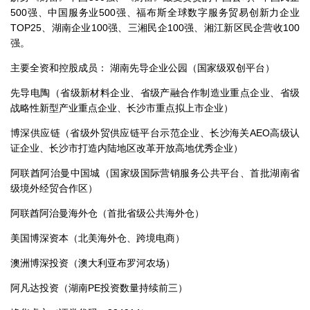
500强、中国服务业500强、福布斯全球数字服务贸易创新力企业
TOP25、湖南企业100强、三湘民企100强、湘江新区民企营收100
强。
主要全资和控股成员： 湖南先导企业公园（国家级双创平台）
先导电陶（省级新材料企业、省级产融合作制造业重点企业、省级
战略性新型产业重点企业、长沙市重点拟上市企业）
博深供应链（省级外贸供应链平台示范企业、长沙海关AEO高级认
证企业、长沙市打造内陆地区改革开放高地优秀企业）
阿联酋阿治曼中国城（国家级国际营销服务公共平台、首批湖南省
级境外经贸合作区）
阿联酋阿治曼海外仓（首批省级公共海外仓）
美国博深资本（北美海外仓、跨境电商）
澳洲博深投资（澳大利亚布罗河农场）
阿凡达投资（湖南PE投资数量持续前三）