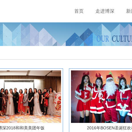
首页
走进博深
新
博深2018和和美美团年饭
2016年BOSEN圣诞狂欢