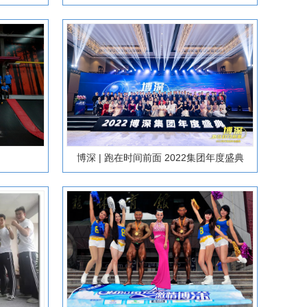
博深 | 跑在时间前面 2022集团年度盛典