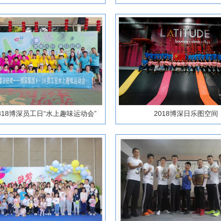
年818博深员工日“水上趣味运动会”
2018博深日乐图空间