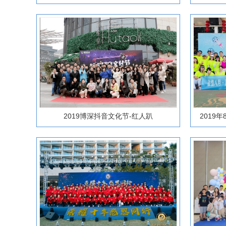
2019博深抖音文化节-红人趴
2019