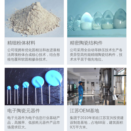
精细粉体材料
精密陶瓷结构件
公司现拥有优化固相法和改进液相
公司采用全自动等静压技术生产各
法两项粉体合成核心技术，结合形
类异型高性能精细陶瓷结构件，技
核包覆和软固相掺杂技术。
术水平居于领先地位。
电子陶瓷元器件
江苏OEM基地
电子元器件为电子信息行业基础产
集团于2010年初在江苏宜兴投资建
品，高频率、低损耗元器件产品市
设制造基地，占地68亩，建筑面积
场需求巨大。
9万平方米。