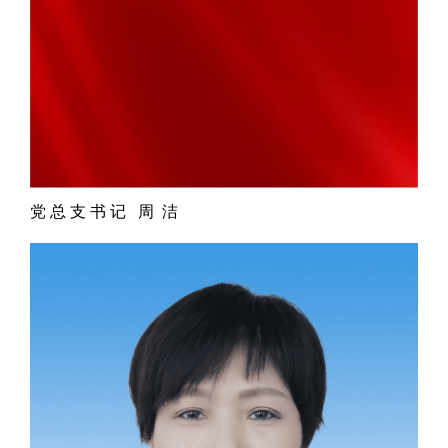
党 总 支 书 记 周 洁