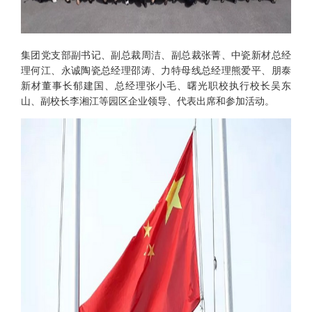
集团党支部副书记、副总裁周洁、副总裁张菁、中瓷新材总经
理何江、永诚陶瓷总经理邵涛、力特母线总经理熊爱平、朋泰
新材董事长郁建国、总经理张小毛、曙光职校执行校长吴东
山、副校长李湘江等园区企业领导、代表出席和参加活动。