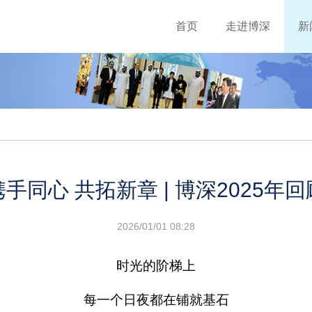
首页
走进博深
新
携手同心 共拓新章 | 博深2025年回
2026/01/01 08:28
时光的阶梯上
每一个日夜都在铺就基石