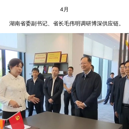
4月
湖南省委副书记、省长毛伟明调研博深供应链。