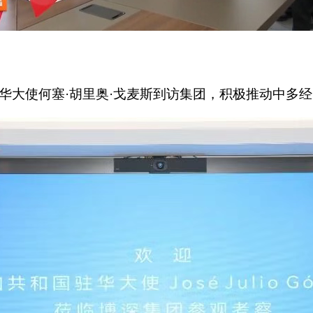
大使何塞·胡里奥·戈麦斯到访集团，积极推动中多