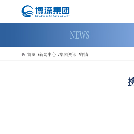
首页
新闻中心
集团资讯
详情