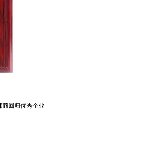
湘商回归优秀企业。