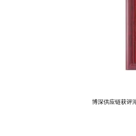
博深供应链获评湖