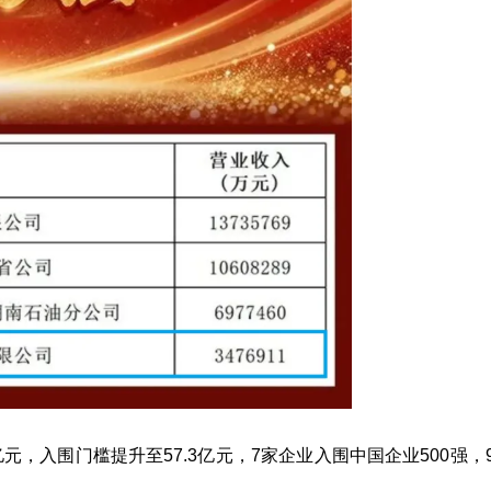
万亿元，入围门槛提升至57.3亿元，7家企业入围中国企业500强