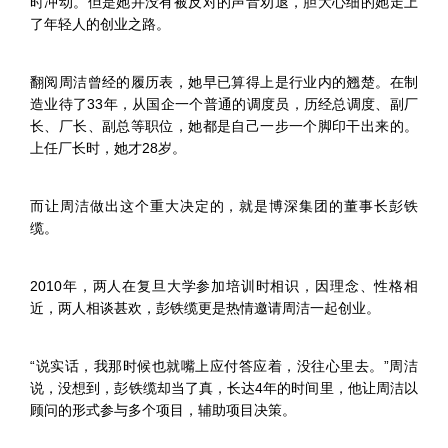
时冲动。但是她并没有被反对的声音劝退，胆大心细的她走上
了年轻人的创业之路。
翻阅周洁曾经的履历表，她早已算得上是行业内的翘楚。在制
造业待了33年，从国企一个普通的调度员，历经总调度、副厂
长、厂长、副总等职位，她都是自己一步一个脚印干出来的。
上任厂长时，她才28岁。
而让周洁做出这个重大决定的，就是博深集团的董事长彭铁
缆。
2010年，两人在复旦大学参加培训时相识，因理念、性格相
近，两人相谈甚欢，彭铁缆更是热情邀请周洁一起创业。
“说实话，我那时候也就嘴上应付答应着，没往心里去。”周洁
说，没想到，彭铁缆却当了真，长达4年的时间里，他让周洁以
顾问的形式参与多个项目，辅助项目决策。