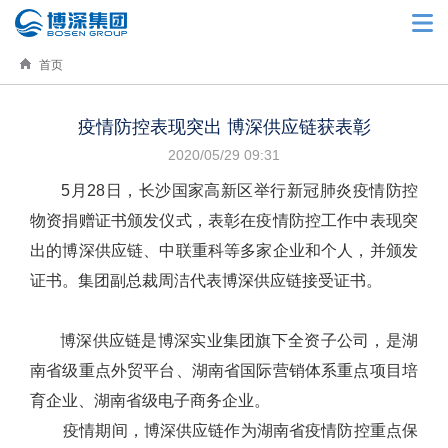
首页
疫情防控表现突出 博深供应链获表彰
2020/05/29 09:31
5月28日，长沙国家高新区举行新冠肺炎疫情防控
物资捐赠证书颁发仪式，表彰在疫情防控工作中表现突
出的博深供应链、中联重科等多家企业和个人，并颁发
证书。集团副总裁周洁代表博深供应链接受证书。
博深供应链是博深实业集团旗下全资子公司，是湖
南省级重点外贸平台、湖南省国际营销体系重点项目培
育企业、湖南省级电子商务企业。
疫情期间，博深供应链作为湖南省疫情防控重点保