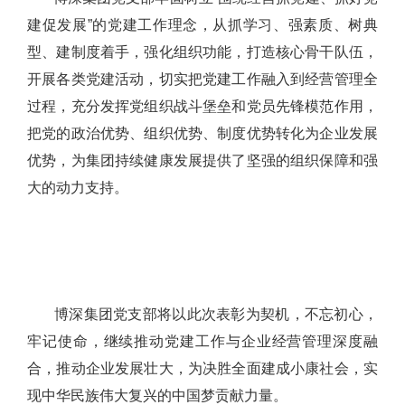
建促发展”的党建工作理念，从抓学习、强素质、树典
型、建制度着手，强化组织功能，打造核心骨干队伍，
开展各类党建活动，切实把党建工作融入到经营管理全
过程，充分发挥党组织战斗堡垒和党员先锋模范作用，
把党的政治优势、组织优势、制度优势转化为企业发展
优势，为集团持续健康发展提供了坚强的组织保障和强
大的动力支持。
博深集团党支部将以此次表彰为契机，不忘初心，
牢记使命，继续推动党建工作与企业经营管理深度融
合，推动企业发展壮大，为决胜全面建成小康社会，实
现中华民族伟大复兴的中国梦贡献力量。